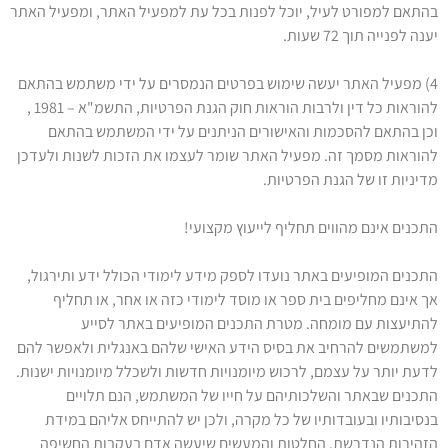
בהתאם למפורט לעיל, יוכל לפנות בכל עת למפעיל האתר, ומפעיל האתר
יענה לפנייה תוך 72 שעות.
4) מפעיל האתר יעשה שימוש בפרטים הנמסרים על ידי משתמש בהתאם
להוראות כל דין ולרבות הוראות חוק הגנת הפרטיות, התשמ"א – 1981 ,
וכן בהתאם להסכמות והאישורים הניתנים על ידי המשתמש בהתאם
להוראות מסמך זה. מפעיל האתר שומר לעצמו את הזכות לשנות ולעדכן
מדיניות זו של הגנת הפרטיות.
התכנים אינם מהווים תחליף לייעוץ מקצועי!
התכנים המופיעים באתר נועדו לספק מידע לימודי הכולל ידע ותירגול,
אך אינם מחליפים בית ספר או מוסד לימודי כזה או אחר, או תחליף
להתיעצות עם מומחה. מטרת התכנים המופיעים באתר לסייע
למשתמשים להרחיב את בסיס הידע האישי שלהם באנגלית ולאפשר להם
לדעת יותר על עצמם, לרכוש מיומנויות חדשות ולשכלל מיומנויות ישנות.
התכנים שבאתר והשלכותיהם על חייו של המשתמש, הנם תלויים
בנסיבותיו ובעובדותיו של כל מקרה, ולכן יש להתייחס אליהם במידת
הזהירות הנדרשת. החלטות והמעשים שיעשה אדם בעקבות החשיפה