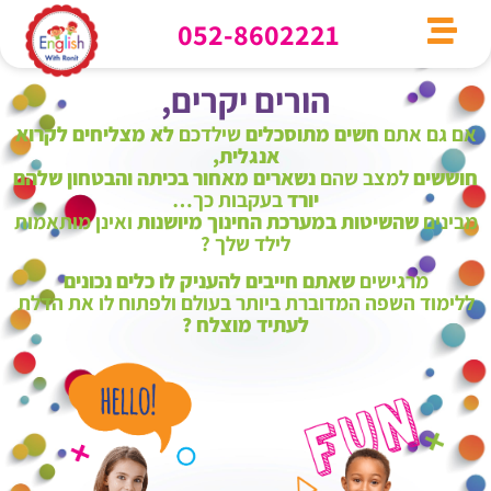
052-8602221
הורים יקרים,
אם גם אתם
חשים מתוסכלים
שילדכם
לא מצליחים לקרוא
אנגלית,
חוששים
למצב שהם
נשארים מאחור בכיתה
והבטחון שלהם
יורד
בעקבות כך…
מבינים
שהשיטות במערכת החינוך מיושנות
ואינן מותאמות
לילד שלך ?
מרגישים
שאתם חייבים להעניק לו כלים נכונים
ללימוד השפה המדוברת ביותר בעולם ולפתוח לו את הדלת
לעתיד מוצלח ?