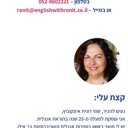
בטלפון –
052-8602221
או במייל –
ronit@englishwithronit.co.il
קצת עלי:
נעים להכיר, שמי רונית איצקוביץ,
אני עוסקת למעלה מ-25 שנה בהוראת אנגלית.
יש לי תואר ראשון בספרות אנגלית מאוניברסיטת בר אילן.